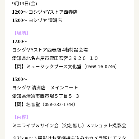
9月13日(金)
12:00～ ヨシヅヤYストア西春店
15:00～ ヨシヅヤ 清洲店
【場所】
12:00～
ヨシヅヤYストア西春店 4階特設会場
愛知県北名古屋市鹿田若宮３９２６−１０
【問】ミュージックブース文化堂（0568-26-0746）
15:00～
ヨシヅヤ 清洲店 メインコート
愛知県清須市西市場５丁目５−３
【問】名音堂（058-232-1744）
【内容】
ミニライブ＆サイン会（宛名無し）＆2ショット撮影会
※2ショット撮影はお客様持ち込みのカメラ類にてスタ