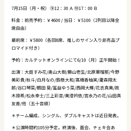
7月15日（月・祝） ⑨12：30 Ａ ⑩17：00 Ｂ
料金：前売予約：￥4600 / 当日：￥5100（2列目以降全
席自由）
最前席：￥5800（各回8席、推しのサイン入り非売品プ
ロマイド付き）
予約：カルテットオンラインにて6/10（月）正午開始！
出演：大庭すみ花/奥山大樹/勝山壱生/北原華瑠那/今野
美彩貴/秋斗/白月なの/鈴懸大和/髙橋香柚実/瀧森翔太
郎/谷口琴菜/鶴田 葵/冨益ゆう菜/西岡大輝/花衣真美/政
木捺希/松永幸士/三上彩音/美澄衿依/宮永乃の花/山田真
友香/他（五十音順）
＊チーム編成、シングル、ダブルキャストは近日発表。
＊公演時間約105分予定。終演後、面会、チェキ会あ