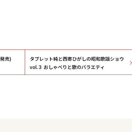
)発売)
タブレット純と西寄ひがしの昭和歌謡ショウ
vol.３ おしゃべりと歌のバラエティ