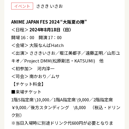
ささき いさお
イベント
ANIME JAPAN FES 2024 “大阪夏の陣”
＜日程＞
2024年8月18日（日）
開場 16：00 開演 17：00
＜会場＞ 大阪なんばHatch
＜出演＞ ささきいさお／堀江美都子／遠藤正明／山形ユ
キオ／Project DMM(松原剛志・KATSUMI) 他
＜初参加＞ 河内淳一
＜司会＞ 南かおり／ムサ
【チケット料金】
■来場チケット
1階S指定席 \10,000／1階A指定席 \9,000／2階指定席
￥9,000／後方スタンディング \8,000 （税込・ドリン
ク別）
※当日入場時に別途ドリンク代600円が必要となりま