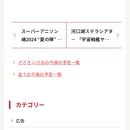
スーパーアニソン
河口湖ステラシアタ
魂2024 “夏の陣” ～
－ 「宇宙戦艦ヤマ
THE LEGENDS～
ト ストリングス・
コンサート」
ささき いさおの今後の予定一覧
全ての今後の予定一覧
カテゴリー
広告