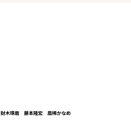
 財木琢磨 藤本隆宏 凰稀かなめ