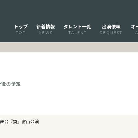
トップ
新着情報
タレント一覧
出演依頼
オ
TOP
NEWS
TALENT
REQUEST
 今後の予定
舞台『罠』富山公演