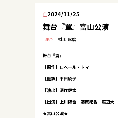
2024/11/25
舞台『罠』富山公演
財木 琢磨
舞台
舞台『罠』
【原作】ロベール・トマ
【翻訳】平田綾子
【演出】深作健太
【出演】上川隆也 藤原紀香 渡辺大
★富山公演★