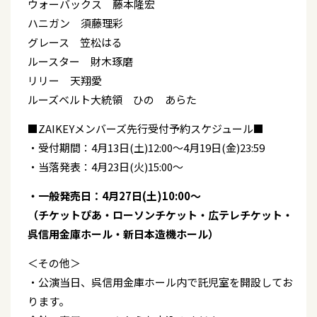
ウォーバックス 藤本隆宏
ハニガン 須藤理彩
グレース 笠松はる
ルースター 財木琢磨
リリー 天翔愛
ルーズベルト大統領 ひの あらた
■ZAIKEYメンバーズ先行受付予約スケジュール■
・受付期間：4月13日(土)12:00～4月19日(金)23:59
・当落発表：4月23日(火)15:00～
・一般発売日：4月27日(土)10:00～
（チケットぴあ・ローソンチケット・広テレチケット・
呉信用金庫ホール・新日本造機ホール）
＜その他＞
・公演当日、呉信用金庫ホール内で託児室を開設してお
ります。