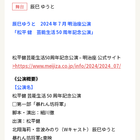
辰巳 ゆうと
舞台
辰巳ゆうと 2024 年 7 月 明治座公演
「松平 健 芸能生活 50 周年記念公演」
松平健芸能生活50周年記念公演 – 明治座 公式サイト
>https://www.meijiza.co.jp/info/2024/2024_07/
《公演概要》
【公演名】
松平健 芸能生活 50 周年記念公演
□第一部「暴れん坊将軍」
脚本・演出：細川徹
出演：松平健
北翔海莉・音波みのり（Wキャスト） 辰巳ゆうと
暴れん坊将軍c東映