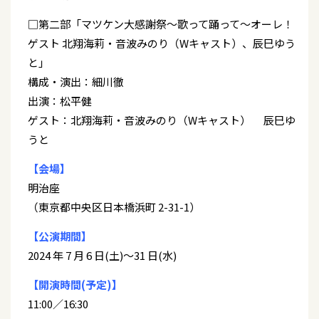
□第二部「マツケン大感謝祭～歌って踊って～オーレ！
ゲスト 北翔海莉・音波みのり（Wキャスト）、辰巳ゆう
と」
構成・演出：細川徹
出演：松平健
ゲスト：北翔海莉・音波みのり（Wキャスト） 辰巳ゆ
うと
【会場】
明治座
（東京都中央区日本橋浜町 2-31-1）
【公演期間】
2024 年 7 月 6 日(土)～31 日(水)
【開演時間(予定)】
11:00／16:30