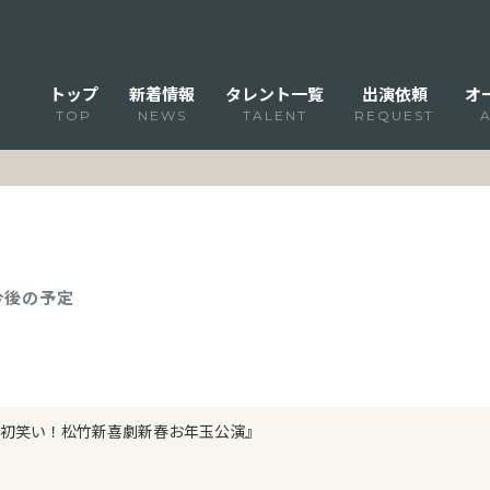
トップ
新着情報
タレント一覧
出演依頼
オ
TOP
NEWS
TALENT
REQUEST
 今後の予定
初笑い！松竹新喜劇新春お年玉公演』