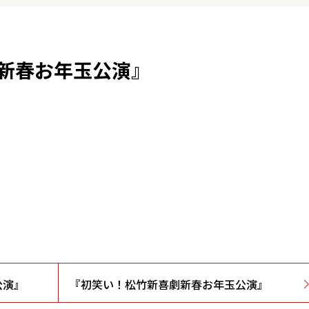
新春お年玉公演』
』
）
公演』
『初笑い！松竹新喜劇新春お年玉公演』