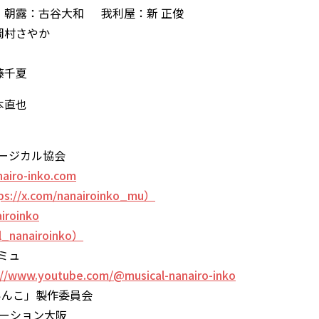
朝露：古谷大和 我利屋：新 正俊
岡村さやか
藤千夏
本直也
ュージカル協会
nairo-inko.com
s://x.com/nanairoinko_mu）
iroinko
l_nanairoinko）
ミュ
://www.youtube.com/@musical-nanairo-inko
いんこ」製作委員会
モーション大阪