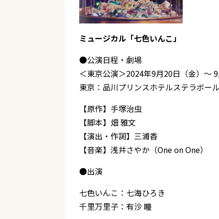
ミュージカル「七色いんこ」
●公演日程・劇場
＜東京公演＞2024年9月20日（金）～ 
東京：品川プリンスホテルステラボー
【原作】手塚治虫
【脚本】畑 雅文
【演出・作詞】三浦香
【音楽】浅井さやか（One on One）
●出演
七色いんこ：七海ひろき
千里万里子：有沙 瞳