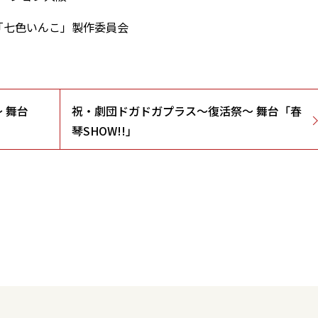
ジカル「七色いんこ」製作委員会
 舞台
祝・劇団ドガドガプラス～復活祭～ 舞台「春
琴SHOW!!」