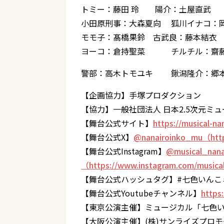
トミー：藤田 玲 陽介：土屋直武 
小田原刑事：大森夏向 狐川イナコ：
モモ子：髙橋果鈴 古武良：藤本結衣
ヨーコ：倉持聖菜 チルチル：齋
警部：高木トモユキ 鍬潟隆介：郷
【企画協力】手塚プロダクション
【協力】一般社団法人 日本2.5次元ミ
【舞台公式サイト】
https://musical-na
【舞台公式X】
@nanairoinko_mu（http
【舞台公式Instagram】
@musical_nana
（https://www.instagram.com/musica
【舞台公式ハッシュタグ】#七色いんこ
【舞台公式Youtubeチャンネル】
https
【東京公演主催】ミュージカル「七色
【大阪公演主催】(株)サンライズプロ