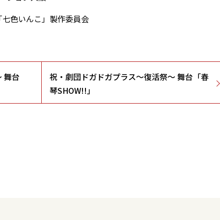
ジカル「七色いんこ」製作委員会
 舞台
祝・劇団ドガドガプラス～復活祭～ 舞台「春
琴SHOW!!」