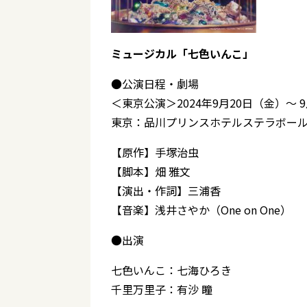
ミュージカル「七色いんこ」
●公演日程・劇場
＜東京公演＞2024年9月20日（金）～ 
東京：品川プリンスホテルステラボー
【原作】手塚治虫
【脚本】畑 雅文
【演出・作詞】三浦香
【音楽】浅井さやか（One on One）
●出演
七色いんこ：七海ひろき
千里万里子：有沙 瞳