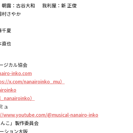
朝露：古谷大和 我利屋：新 正俊
岡村さやか
藤千夏
本直也
ュージカル協会
nairo-inko.com
s://x.com/nanairoinko_mu）
iroinko
l_nanairoinko）
ミュ
://www.youtube.com/@musical-nanairo-inko
いんこ」製作委員会
モーション大阪