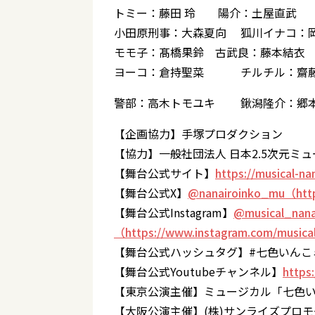
トミー：藤田 玲 陽介：土屋直武 
小田原刑事：大森夏向 狐川イナコ：
モモ子：髙橋果鈴 古武良：藤本結衣
ヨーコ：倉持聖菜 チルチル：齋
警部：高木トモユキ 鍬潟隆介：郷
【企画協力】手塚プロダクション
【協力】一般社団法人 日本2.5次元ミ
【舞台公式サイト】
https://musical-na
【舞台公式X】
@nanairoinko_mu（http
【舞台公式Instagram】
@musical_nana
（https://www.instagram.com/musica
【舞台公式ハッシュタグ】#七色いんこ
【舞台公式Youtubeチャンネル】
https
【東京公演主催】ミュージカル「七色
【大阪公演主催】(株)サンライズプロ