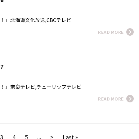
！！」北海道文化放送,CBCテレビ
READ MORE
17
！！」奈良テレビ,チューリップテレビ
READ MORE
3
4
5
...
>
Last »