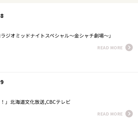
08
海ラジオミッドナイトスペシャル～金シャチ劇場～」
READ MORE
09
！！」北海道文化放送,CBCテレビ
READ MORE