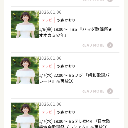
2026.01.06
テレビ
水森 かおり
1/9(金) 19:00～ TBS 『ハマダ歌謡祭★
オオカミ少年』
READ MORE
2026.01.06
テレビ
水森 かおり
1/7(水) 22:00～ BSフジ 『昭和歌謡パ
レード』※再放送
READ MORE
2026.01.06
テレビ
水森 かおり
1/7(水) 19:00～ BSテレ東4K 『日本歌
手協会歌謡祭プレミアム』※再放送