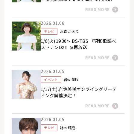
READ MORE
2026.01.06
テレビ
水森 かおり
1/6(火) 19:30～ BS-TBS 『昭和歌謡ベ
ストテンDX』※再放送
READ MORE
2026.01.05
イベント
岩佐 美咲
1/17(土) 岩佐美咲オンライングリーテ
ィング開催決定！
READ MORE
2026.01.05
テレビ
財木 琢磨