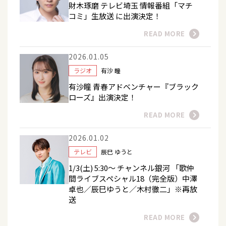
財木琢磨 テレビ埼玉 情報番組「マチ
コミ」生放送 に出演決定！
READ MORE
2026.01.05
ラジオ
有沙 瞳
有沙瞳 青春アドベンチャー『ブラック
ローズ』出演決定！
READ MORE
2026.01.02
テレビ
辰巳 ゆうと
1/3(土) 5:30～ チャンネル銀河 「歌仲
間ライブスペシャル18（完全版）中澤
卓也／辰巳ゆうと／木村徹二」※再放
送
READ MORE