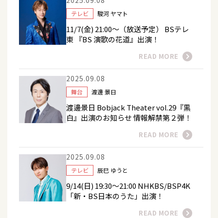
2025.09.08
テレビ
駿河 ヤマト
11/7(金) 21:00～（放送予定） BSテレ
東 『BS 演歌の花道』出演！
READ MORE
2025.09.08
舞台
渡邊 景日
渡邊景日 Bobjack Theater vol.29『黒
白』出演のお知らせ 情報解禁第２弾！
READ MORE
2025.09.08
テレビ
辰巳 ゆうと
9/14(日) 19:30～21:00 NHKBS/BSP4K
「新・BS日本のうた」出演！
READ MORE