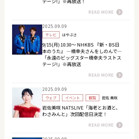
テージ!」※再放送！
READ MORE
2025.09.09
テレビ
はやぶさ
9/15(月) 10:30～ NHKBS 『新・BS日
本のうた』 ―橋幸夫さんをしのんで―
「永遠のビッグスター橋幸夫ラストス
テージ!」※再放送
READ MORE
2025.09.09
ウェブ
イベント
観覧
岩佐 美咲
岩佐美咲 NATSLIVE「海老とお酒と、
わさみんと」次回配信日決定！
READ MORE