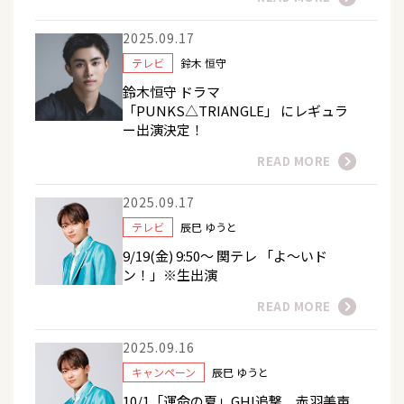
2025.09.17
テレビ
鈴木 恒守
鈴木恒守 ドラマ
「PUNKS△TRIANGLE」 にレギュラ
ー出演決定！
READ MORE
2025.09.17
テレビ
辰巳 ゆうと
9/19(金) 9:50～ 関テレ 「よ～いド
ン！」※生出演
READ MORE
2025.09.16
キャンペーン
辰巳 ゆうと
10/1「運命の夏」GHI追撃 赤羽美声