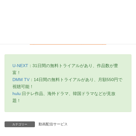
まとめ
「るろうに剣心（旧作アニメ）」は、U-NEXTでの視聴がおすすめ
です。
＼人気の動画配信サブスクはこちら！／
U-NEXT
：31日間の無料トライアルがあり、作品数が豊
富！
DMM TV
：14日間の無料トライアルがあり、月額550円で
視聴可能！
hulu
:日テレ作品、海外ドラマ、韓国ドラマなどが見放
題！
動画配信サービス
カテゴリー