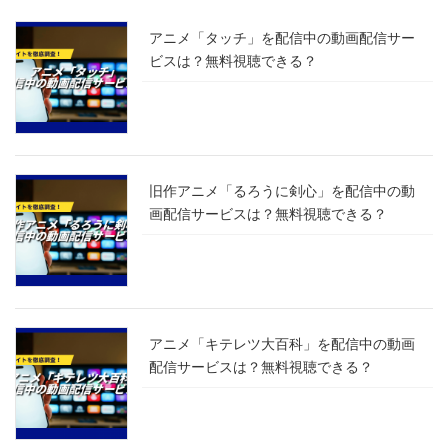
アニメ「タッチ」を配信中の動画配信サー
ビスは？無料視聴できる？
旧作アニメ「るろうに剣心」を配信中の動
画配信サービスは？無料視聴できる？
アニメ「キテレツ大百科」を配信中の動画
配信サービスは？無料視聴できる？