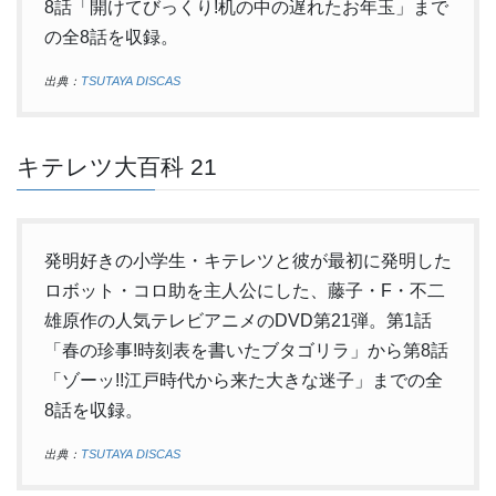
8話「開けてびっくり!机の中の遅れたお年玉」まで
の全8話を収録。
出典：
TSUTAYA DISCAS
キテレツ大百科 21
発明好きの小学生・キテレツと彼が最初に発明した
ロボット・コロ助を主人公にした、藤子・F・不二
雄原作の人気テレビアニメのDVD第21弾。第1話
「春の珍事!時刻表を書いたブタゴリラ」から第8話
「ゾーッ!!江戸時代から来た大きな迷子」までの全
8話を収録。
出典：
TSUTAYA DISCAS