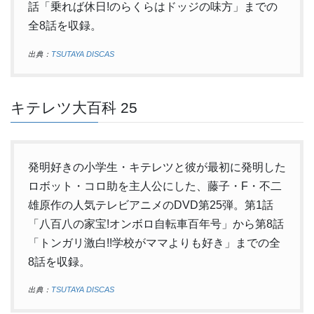
話「乗れば休日!のらくらはドッジの味方」までの
全8話を収録。
出典：
TSUTAYA DISCAS
キテレツ大百科 25
発明好きの小学生・キテレツと彼が最初に発明した
ロボット・コロ助を主人公にした、藤子・F・不二
雄原作の人気テレビアニメのDVD第25弾。第1話
「八百八の家宝!オンボロ自転車百年号」から第8話
「トンガリ激白!!学校がママよりも好き」までの全
8話を収録。
出典：
TSUTAYA DISCAS