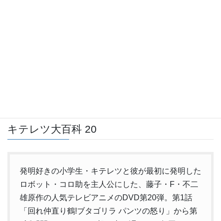
発明好きの小学生・キテレツと彼が最初に発明した
ロボット・コロ助を主人公にした、藤子・F・不二
雄原作の人気テレビアニメのDVD第19弾。第1話
「警察不用?土下座ぶとんでゴメーン!」から第8話
「箱根山でドッキリ!江戸時代の山賊たち」までの
全8話を収録。
出典：
TSUTAYA DISCAS
キテレツ大百科 20
発明好きの小学生・キテレツと彼が最初に発明した
ロボット・コロ助を主人公にした、藤子・F・不二
雄原作の人気テレビアニメのDVD第20弾。第1話
「回れ仲直り鶴!ブタゴリラ パンツの怒り」から第