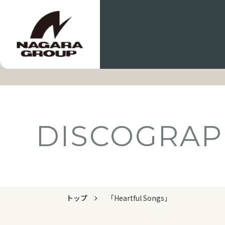
DISCOGRAP
トップ
「Heartful Songs」