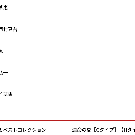
草恵
西村真吾
恵
弘一
若草恵
念 ベストコレクション
運命の夏【Gタイプ】【Hタ