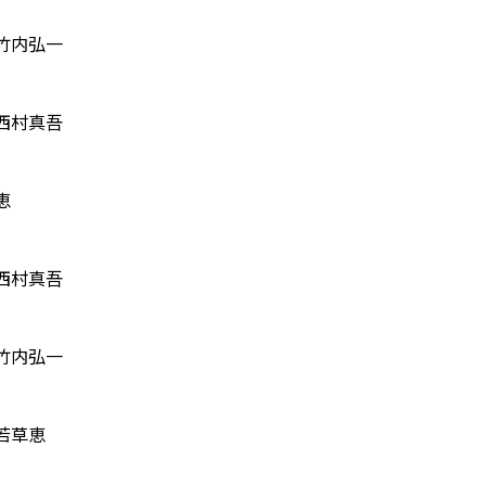
竹内弘一
西村真吾
恵
西村真吾
竹内弘一
若草恵