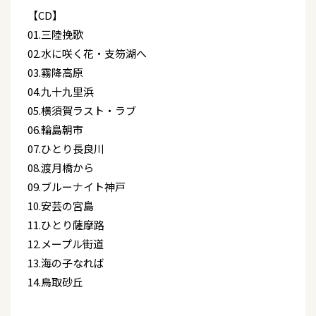
【CD】
01.三陸挽歌
02.水に咲く花・支笏湖へ
03.霧降高原
04.九十九里浜
05.横須賀ラスト・ラブ
06.輪島朝市
07.ひとり長良川
08.渡月橋から
09.ブルーナイト神戸
10.安芸の宮島
11.ひとり薩摩路
12.メープル街道
13.海の子なれば
14.鳥取砂丘