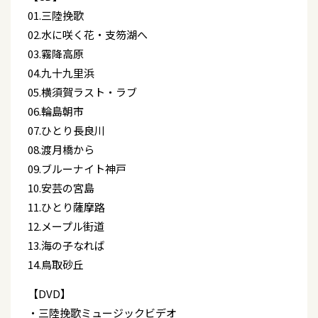
01.三陸挽歌
02.水に咲く花・支笏湖へ
03.霧降高原
04.九十九里浜
05.横須賀ラスト・ラブ
06.輪島朝市
07.ひとり長良川
08.渡月橋から
09.ブルーナイト神戸
10.安芸の宮島
11.ひとり薩摩路
12.メープル街道
13.海の子なれば
14.鳥取砂丘
【DVD】
・三陸挽歌ミュージックビデオ