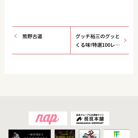
熊野古道
グッチ裕三のグッと
くる味!特選100レシ
ピ