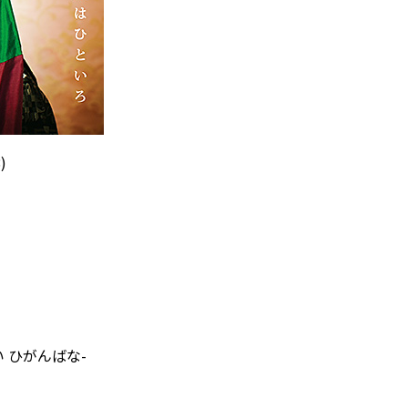
)
い ひがんばな-