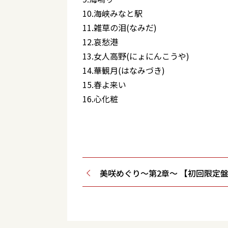
10.海峡みなと駅
11.雑草の泪(なみだ)
12.哀愁港
13.女人高野(にょにんこうや)
14.華観月(はなみづき)
15.春よ来い
16.心化粧
美咲めぐり～第2章～ 【初回限定