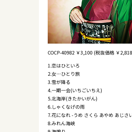
COCP-40982
￥3,100 (税抜価格 ￥2,818
1.恋はひといろ
2.女…ひとり旅
3.雪が降る
4.一期一会(いちごいちえ)
5.北海岸(きたかいがん)
6.しゃくなげの雨
7.花になれ -うめ さくら あやめ あじさ
8.みれん海峡
9.海鳴り