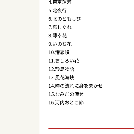
4.東京運河
5.北夜行
6.北のともしび
7.恋しぐれ
8.薄幸花
9.いのち花
10.港恋唄
11.おしろい花
12.珍島物語
13.風花海峡
14.時の流れに身をまかせ
15.なみだの倖せ
16.河内おとこ節