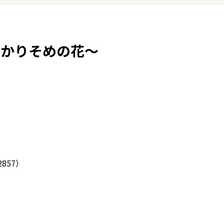
～かりそめの花～
）
2857）