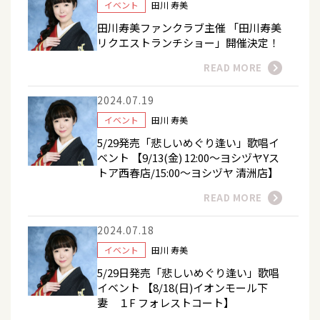
イベント
田川 寿美
田川寿美ファンクラブ主催 「田川寿美
リクエストランチショー」開催決定！
READ MORE
2024.07.19
イベント
田川 寿美
5/29発売「悲しいめぐり逢い」歌唱イ
ベント 【9/13(金) 12:00～ヨシヅヤYス
トア西春店/15:00～ヨシヅヤ 清洲店】
READ MORE
2024.07.18
イベント
田川 寿美
5/29日発売「悲しいめぐり逢い」歌唱
イベント 【8/18(日)イオンモール下
妻 １F フォレストコート】