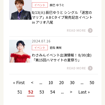
イベント
辰巳 ゆうと
8/13(火) 辰巳ゆうと シングル「迷宮の
マリア」A B Cタイプ発売記念イベント
in アリオ八尾
READ MORE
2024.07.16
イベント
岩佐 美咲
わさみんイベント出演情報！ 8/30(金)
「第15回ハマサイトの夏祭り」
READ MORE
« First
<
...
10
20
30
...
50
51
52
53
54
...
>
Last »