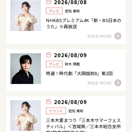
2026/08/08
テレビ
岩佐 美咲
NHKBSプレミアム4K「新・BS日本の
うた」※再放送
READ MORE
2026/08/09
テレビ
財木 琢磨
特選！時代劇「大岡越前8」第2回
READ MORE
2026/08/09
イベント
岩佐 美咲
三本木夏まつり「三本木サマーフェス
ティバル」＜宮城県／三本木総合支所