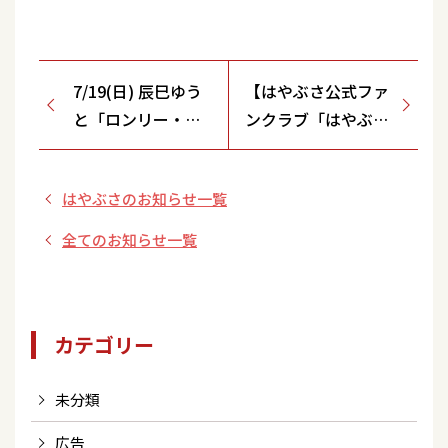
7/19(日) 辰巳ゆう
【はやぶさ公式ファ
と「ロンリー・ジ
ンクラブ「はやぶさ
ェネレーション」
の会」に関する大切
発売記念イベント
なお知らせ】
はやぶさのお知らせ一覧
開催決定！＜東十
条商店街会館＞
全てのお知らせ一覧
カテゴリー
未分類
広告