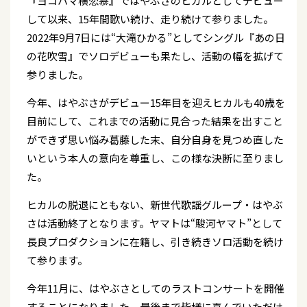
『ヨコハマ横恋慕』ではやぶさのヒカルとしてデビュー
して以来、15年間歌い続け、走り続けて参りました。
2022年9月7日には“大滝ひかる”としてシングル『あの日
の花吹雪』でソロデビューも果たし、活動の幅を拡げて
参りました。
今年、はやぶさがデビュー15年目を迎えヒカルも40歳を
目前にして、これまでの活動に見合った結果を出すこと
ができず思い悩み葛藤した末、自分自身を見つめ直した
いという本人の意向を尊重し、この様な決断に至りまし
た。
ヒカルの脱退にともない、新世代歌謡グループ・はやぶ
さは活動終了となります。ヤマトは“駿河ヤマト”として
長良プロダクションに在籍し、引き続きソロ活動を続け
て参ります。
今年11月に、はやぶさとしてのラストコンサートを開催
することになりました。最後まで皆様に喜んでいただけ