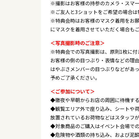
※撮影はお客様の持参のカメラ・スマ
※ご友人と3ショットをご希望の場合は
※特典会時はお客様のマスク着用をお
にマスクを着用させていただく場合もご
＜写真撮影時のご注意＞
※特典会での写真撮影は、原則1枚に付
お客様の側の目つぶり・表情などの理
はやぶさメンバーの目つぶりなどがあ
予めご了承ください。
＜ご参加について＞
◆徹夜や早朝からお店の周囲に待機す
◆観覧エリア外で座り込み、シートや
放置されているお荷物などはスタッフ
◆対象商品のご購入はイベント会場で
◆危険物や酒類の持ち込み、および泥