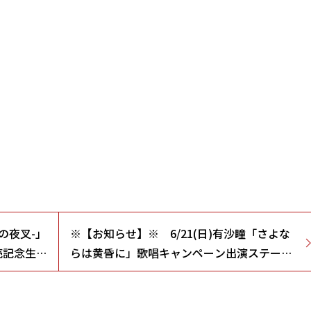
紋の夜叉-」
※【お知らせ】※ 6/21(日)有沙瞳「さよな
売記念生放
らは黄昏に」歌唱キャンペーン出演ステージ
変更のお知らせ