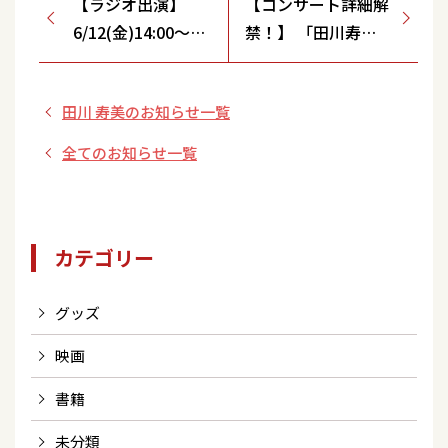
【ラジオ出演】
【コンサート詳細解
6/12(金)14:00～
禁！】 「田川寿美
MBSラジオ「松井
デビュー35周年記念
愛のすこ～し愛し
コンサート」
田川 寿美のお知らせ一覧
て MORE」※ゲス
ト出演
全てのお知らせ一覧
カテゴリー
グッズ
映画
書籍
未分類