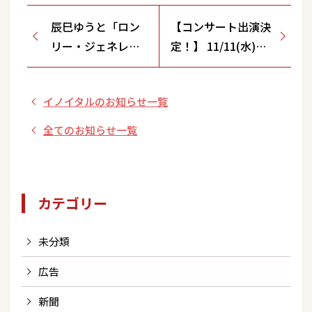
辰巳ゆうと「ロン
【コンサート出演決
リー・ジェネレー
定！】 11/11(水)
ション」会場特典
「～だけ、だけ、だ
施策のお知らせ＜
け、だけ、演歌だ
イノイタルのお知らせ一覧
5/27(水)東京
け! ～ 辰巳ゆうとコ
都/LINE CUBE
ンサート2026 in 渋
全てのお知らせ一覧
SHIBUYA（渋谷公
谷公会堂」
会堂）＞
カテゴリー
未分類
広告
新聞