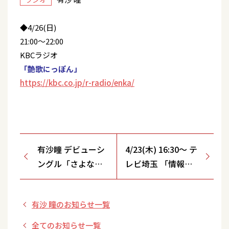
◆4/26(日)
21:00～22:00
KBCラジオ
「艶歌にっぽん」
https://kbc.co.jp/r-radio/enka/
有沙瞳 デビューシ
4/23(木) 16:30～ テ
ングル「さよなら
レビ埼玉 「情報番
は黄昏に」発売記
組マチコミ」生放送
念予約キャンペー
有沙 瞳のお知らせ一覧
ン決定！
全てのお知らせ一覧