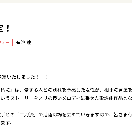
定！
有沙 瞳
フィー
り
決定いたしました！！！
黄昏に」は、愛する人との別れを予感した女性が、相手の言葉
というストーリーをノリの良いメロディに乗せた歌謡曲作品と
歌手との「二刀流」で活躍の場を広めていきますので、皆さま
げます。