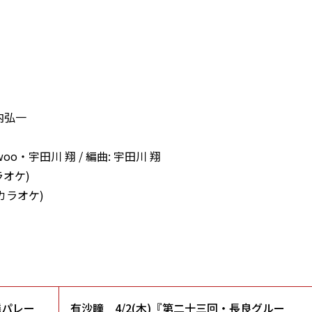
竹内弘一
 Siwoo・宇田川 翔 / 編曲: 宇田川 翔
ラオケ)
カラオケ)
歌謡パレー
有沙瞳 4/2(木)『第二十三回・長良グルー