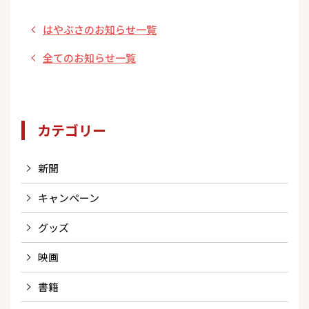
売記念イベント開
演
はやぶさのお知らせ一覧
催決定！<大阪府/
道明寺天満宮>
全てのお知らせ一覧
カテゴリー
新聞
キャンペーン
グッズ
映画
書籍