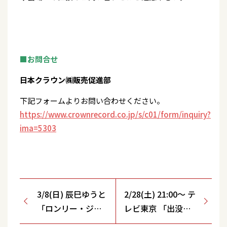
■お問合せ
日本クラウン㈱販売促進部
下記フォームよりお問い合わせください。
https://www.crownrecord.co.jp/s/c01/form/inquiry?
ima=5303
3/8(日) 辰巳ゆうと
2/28(土) 21:00～ テ
「ロンリー・ジェ
レビ東京 「出没！
ネレーション」発
アド街ック天国」出