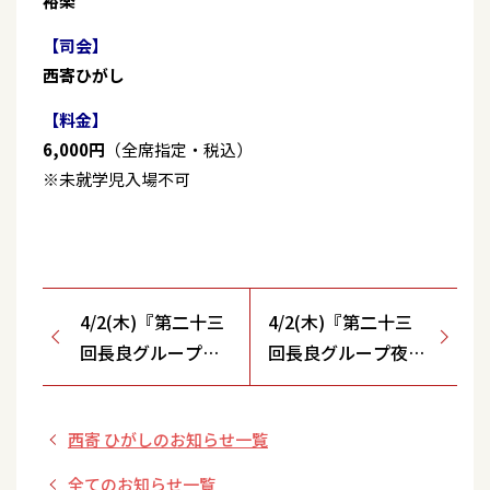
裕楽
【司会】
西寄ひがし
【料金】
6,000円
（全席指定・税込）
※未就学児入場不可
4/2(木)『第二十三
4/2(木)『第二十三
回長良グループ夜
回長良グループ夜桜
桜演歌まつり』開
演歌まつり』ゲスト
催決定！
出演決定！
西寄 ひがしのお知らせ一覧
全てのお知らせ一覧