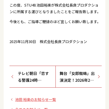
この度、STU48 池田裕楽が株式会社長良プロダクショ
ンに所属する運びとなりましたことをご報告致します。
今後とも、ご指導ご鞭撻のほど宜しくお願い致します。
2025年11月30日 株式会社長良プロダクション
テレビ朝日「恋す
舞台「女郎蜘蛛」出
る警護24時
演決定！2026年2月
season2 第7話」出
19日(木)～2月23日
演
(月・祝)品川プリン
池田 裕楽のお知らせ一覧
スホテル クラブeX
にて上演！