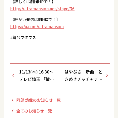
【詳しくは劇団HPで！】
http://ultramansion.net/stage/36
【細かい発信は劇団Xで！】
https://x.com/ultramansion
#舞台ワタワス
11/13(木) 16:30～
はやぶさ 新曲「と
テレビ埼玉 「情報
きめきチャチャチ
番組マチコミ」生
ャ」【タイプＡ】
放送
【タイプＢ】発売記
阿部 悠偉のお知らせ一覧
念予約キャンペーン
＆ミニライブ<12月
全てのお知らせ一覧
愛知・三重>