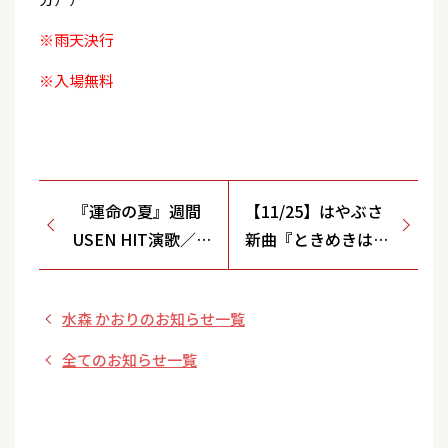
※雨天決行
※入場無料
『運命の夏』週間
【11/25】はやぶさ
USEN HIT演歌／歌
新曲『ときめきはチ
謡曲ランキング１
ャチャチャ』タイプ
位を獲得！
A・タイプB 発売記
水森 かおりのお知らせ一覧
念 リミスタインタ
ーネットサイン会
全てのお知らせ一覧