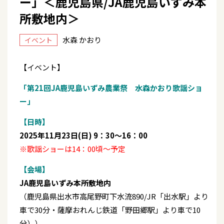
ー」＜鹿児島県/JA鹿児島いずみ本
所敷地内＞
水森 かおり
イベント
【イベント】
「第21回JA鹿児島いずみ農業祭 水森かおり歌謡ショ
ー」
【日時】
2025年11月23日(日) 9：30～16：00
※歌謡ショーは14：00頃～予定
【会場】
JA鹿児島いずみ本所敷地内
（鹿児島県出水市高尾野町下水流890/JR「出水駅」より
車で30分・薩摩おれんじ鉄道「野田郷駅」より車で10
分））