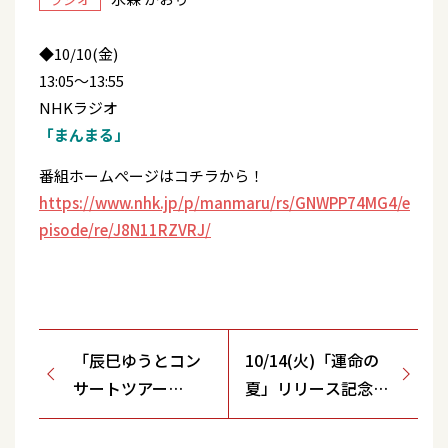
◆10/10(金)
13:05～13:55
NHKラジオ
「まんまる」
番組ホームぺージはコチラから！
https://www.nhk.jp/p/manmaru/rs/GNWPP74MG4/e
pisode/re/J8N11RZVRJ/
「辰巳ゆうとコン
10/14(火)「運命の
サートツアー
夏」リリース記念
2026」開催決定！
インターネットサイ
ン会開催決定！【ビ