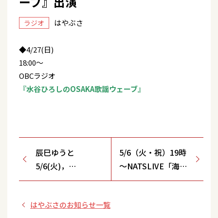
ーブ』出演
はやぶさ
ラジオ
◆4/27(日)
18:00～
OBCラジオ
『水谷ひろしのOSAKA歌謡ウェーブ』
辰巳ゆうと
5/6（火・祝）19時
5/6(火)，
～NATSLIVE「海老
7(水)12:45～FM
とお酒と、わさみん
NACK5
と」の配信が決定！
はやぶさのお知らせ一覧
「BEAUTIFUL