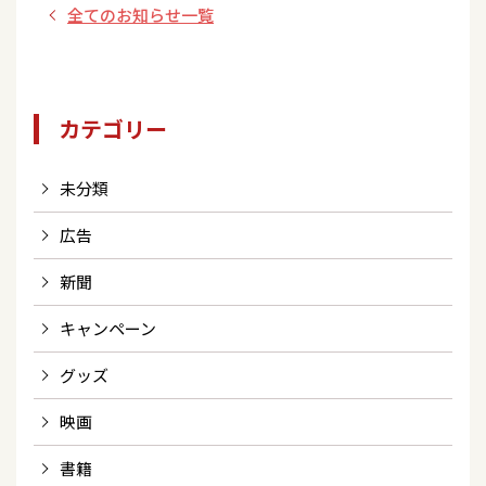
SONGS ～こころの
全てのお知らせ一覧
歌～」出演
カテゴリー
未分類
広告
新聞
キャンペーン
グッズ
映画
書籍