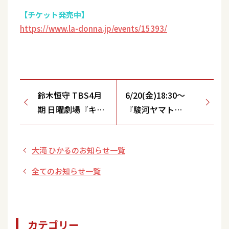
【チケット発売中】
https://www.la-donna.jp/events/15393/
鈴木恒守 TBS4月
6/20(金)18:30～
期 日曜劇場『キャ
『駿河ヤマト
スター』に出演！
SHOWCASE
Vol.04』開催決定！
大滝 ひかるのお知らせ一覧
全てのお知らせ一覧
カテゴリー