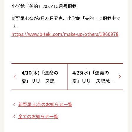
小学館「美的」2025年5月号掲載
新野尾七奈が3月22日発売、小学館「美的」に掲載中で
す。
https://www.biteki.com/make-up/others/1960978
4/10(木)「運命の
4/23(水)「運命の
夏」リリース記念
夏」リリース記念ミ
ミニライブキャン
ニライブキャンペー
ペーン開催決定！
ン【ステラタウンF
新野尾 七奈のお知らせ一覧
【LIVE HOUSE
メローペ広場/埼玉
SHIBUYA ONE5/東
県】
全てのお知らせ一覧
京都】