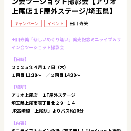
ン会ツーショット撮影会【アリオ
上尾店１F屋外ステージ/埼玉県】
田川 寿美
キャンペーン
イベント
田川寿美「悲しいめぐり逢い」発売記念ミニライブ＆サ
イン会ツーショット撮影会
【日時】
２０２５年４月１７日（木）
１回目 11:30～ ／２回目 14:30～
【場所】
アリオ上尾店 １F屋外ステージ
埼玉県上尾市壱丁目北２９−１４
JR高崎線「上尾駅」よりバス約10分
【内容】
ミニライブ＆サイン色紙（宛名無し）ツーショット撮影