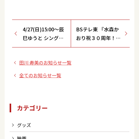
4/27(日)15:00～辰
BSテレ東 『水森か
巳ゆうと シングル
おり祝３０周年！思
「運命の夏」発売
い出めぐり～うた散
記念イベント開催
歩』
田川 寿美のお知らせ一覧
決定！【フレスポ
鳥栖/佐賀県】
全てのお知らせ一覧
カテゴリー
グッズ
映画