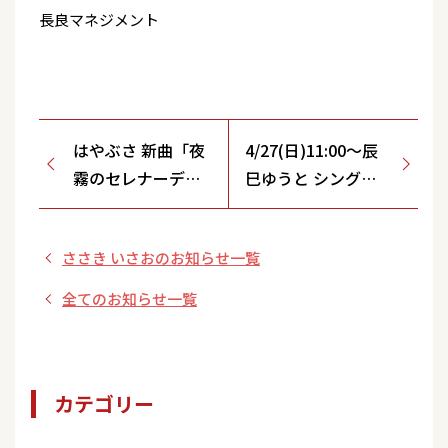
長良マネジメント
はやぶさ 新曲「夜
4/27(日)11:00～辰
霧のセレナーデ」
巳ゆうと シングル
新曲発売決定記念
「運命の夏」発売記
キャンペーン＆ミ
念イベント開催決
ささき いさおのお知らせ一覧
ニライブ【4月後
定！【宇土シティモ
半】
ール/熊本県】
全てのお知らせ一覧
カテゴリー