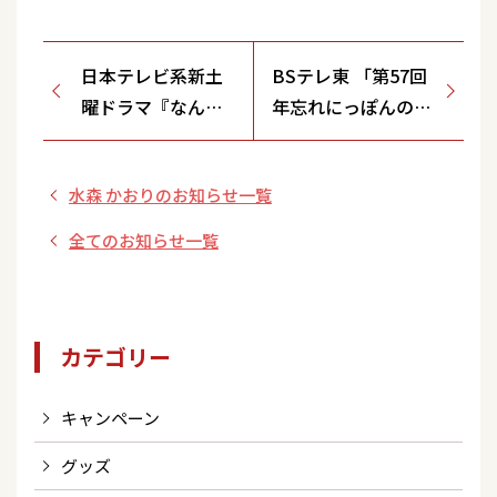
日本テレビ系新土
BSテレ東 「第57回
曜ドラマ『なんで
年忘れにっぽんの
私が神説教』に出
歌 プレイバック第
演決定！
二夜」
水森 かおりのお知らせ一覧
全てのお知らせ一覧
カテゴリー
キャンペーン
グッズ