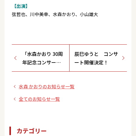
【出演】
弦哲也、川中美幸、水森かおり、小山雄大
「水森かおり 30周
辰巳ゆうと コンサ
年記念コンサート
ート開催決定！
～歌謡紀行～」
【6/27(金) 水戸市
水森 かおりのお知らせ一覧
民会館 グロービス
ホール/茨城県】開
全てのお知らせ一覧
催決定！
カテゴリー