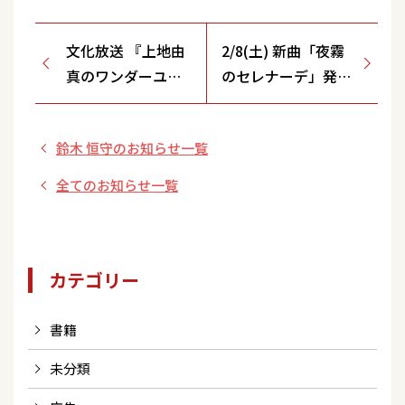
文化放送 『上地由
2/8(土) 新曲「夜霧
真のワンダーユー
のセレナーデ」発売
マン』
決定記念キャンペー
ン＆ミニライブ【音
鈴木 恒守のお知らせ一覧
のヨーロー堂/ 東京
都】
全てのお知らせ一覧
カテゴリー
書籍
未分類