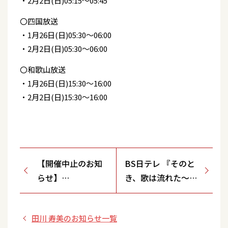
・2月2日(日)05:15～05:45
〇四国放送
・1月26日(日)05:30～06:00
・2月2日(日)05:30～06:00
〇和歌山放送
・1月26日(日)15:30～16:00
・2月2日(日)15:30～16:00
【開催中止のお知
BS日テレ 『そのと
らせ】
き、歌は流れた〜時
1/10(金),11(土),12(日)
代を彩った昭和名
「運命の夏」リリ
曲』
田川 寿美のお知らせ一覧
ースイベント