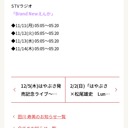
STVラジオ
「Brand Newえんか」
◆11/11(月) 05:05～05:20
◆11/12(火) 05:05～05:20
◆11/13(水) 05:05～05:20
◆11/14(木) 05:05～05:20
12/5(木)はやぶさ発
2/2(日)「はやぶさ
売記念ライブ～夜
×松尾雄史 Lunch
霧のセレナーデ～
＆Dinner Show」
【赤羽ReNY
【ホテルプラザ勝
田川 寿美のお知らせ一覧
alpha】
川/愛知県】