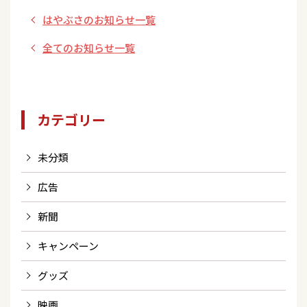
伎座～だけ、だけ、
はやぶさのお知らせ一覧
だけ、だけ、演歌だ
け！～』2025年2月
全てのお知らせ一覧
１日(土)開催決定！
カテゴリー
未分類
広告
新聞
キャンペーン
グッズ
映画