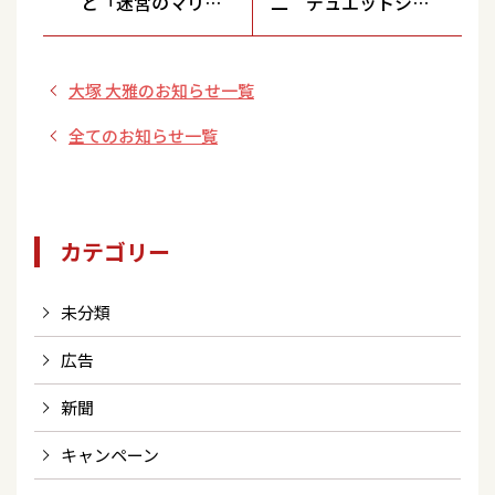
と「迷宮のマリ
二 デュエットシン
ア」 北区赤羽会館
グル「モナムール・
ミニライブキャン
モナミ～愛しい人よ
大塚 大雅のお知らせ一覧
ペーン
～」 発売記念ミニ
ステージ＆特典会
全てのお知らせ一覧
カテゴリー
未分類
広告
新聞
キャンペーン