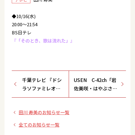
◆10/16(水)
20:00～21:54
BS日テレ
『「そのとき、歌は流れた」』
千葉テレビ 『ドシ
USEN C-42ch「岩
ラソファミレオン
佐美咲・はやぶさの
♪』 ※10月マンス
同期 de どーよ」
リーゲスト
田川 寿美のお知らせ一覧
全てのお知らせ一覧