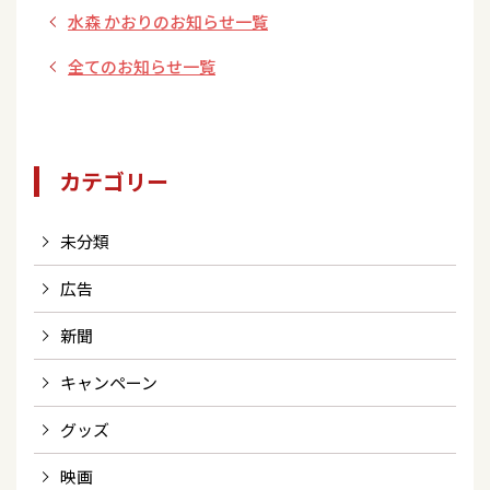
水森 かおりのお知らせ一覧
B】」2024年2月21
日Release！！
全てのお知らせ一覧
カテゴリー
未分類
広告
新聞
キャンペーン
グッズ
映画