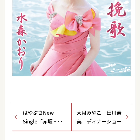
はやぶさNew
大月みやこ 田川寿
Single「赤坂・レ
美 ディナーショー
イニーナイト【タ
イプA・タイプ